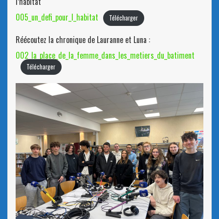
l’habitat
005_un_defi_pour_l_habitat
Télécharger
Réécoutez la chronique de Lauranne et Luna :
002_la_place_de_la_femme_dans_les_metiers_du_batiment
Télécharger